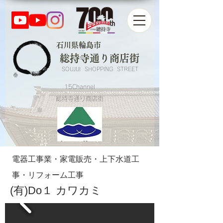
​石川県輪島市
総持寺通り商店街
SOUJIJI SHOPPING STREET
​15Channel
​総持寺通り商店街
電器工事業・家電販売・上下水道工
事・リフォーム工事
(有)Do１ カワカミ