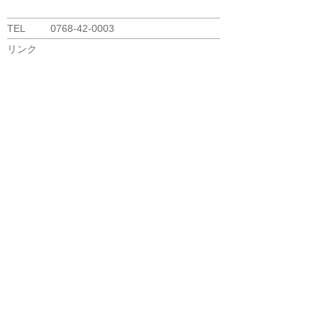
TEL
0768-42-0003
リンク
戻る
総持寺通り商店街
SOUJIJI SHOPPING STREET
お問い合わせ