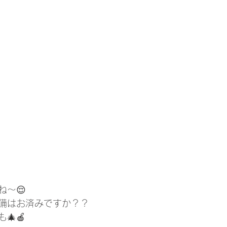
ね～😌
備はお済みですか？？
🎄🍎