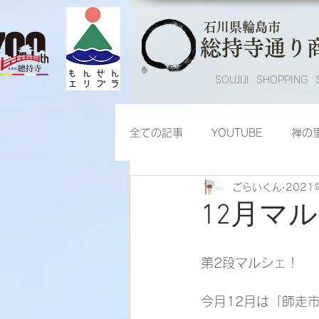
​石川県輪島市
総持寺通り
SOUJIJI SHOPPING 
全ての記事
YOUTUBE
禅の
ごらいくん
2021
総持寺通り周辺地区プラットフォ
12月マ
第2段マルシェ！
今月12月は「師走市」‼