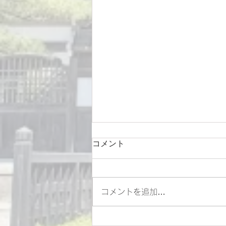
「ふるさともんぜん」Vol.3の
コメント
発行
総持寺通り周辺地区エリアプラッ
トフォームでは 「ふるさともん
コメントを追加…
ぜん」を発行しております。 今
回はVol.3になります♪ 是非ご覧
ください♪ 過去の「ふるさともん