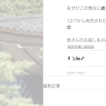
をぜひこの機会に總
12/7から発売さ
😍
皆さんのお越しをお待
総持寺通り商店街
最新記事