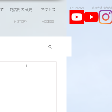
​15Channel
​総持寺通り商店
いて
商店街の歴史
アクセス
HISTORY
ACCESS