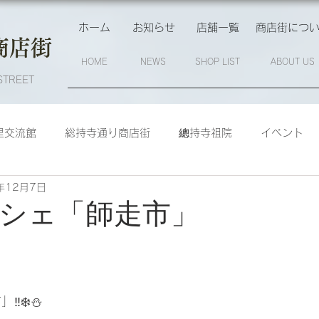
ホーム
お知らせ
店舗一覧
商店街につ
商店街
HOME
NEWS
SHOP LIST
ABOUT US
STREET
里交流館
総持寺通り商店街
總持寺祖院
イベント
年12月7日
ーム
ルシェ「師走市」
️❄️⛄️